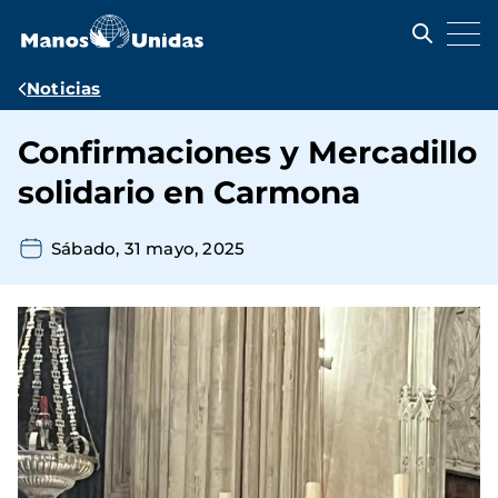
Pasar
al
contenido
principal
Ruta
Noticias
de
Confirmaciones y Mercadillo
navegación
solidario en Carmona
Sábado, 31 mayo, 2025