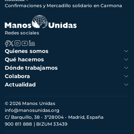
de
Confirmaciones y Mercadillo solidario en Carmona
navegación
Redes sociales
Navegación
Quienes somos
principal
Qué hacemos
Dónde trabajamos
Colabora
Actualidad
Información
© 2026 Manos Unidas
de
info@manosunidas.org
contacto
C/ Barquillo, 38 - 3º28004 - Madrid, España
900 811 888
BIZUM 33439