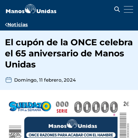
Pasar
al
contenido
principal
Ruta
Noticias
de
El cupón de la ONCE celebra
navegación
el 65 aniversario de Manos
Unidas
Domingo, 11 febrero, 2024