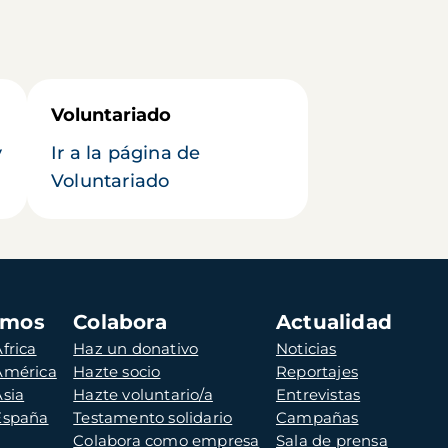
Voluntariado
y
Ir a la página de
Voluntariado
amos
Colabora
Actualidad
frica
Haz un donativo
Noticias
 América
Hazte socio
Reportajes
Asia
Hazte voluntario/a
Entrevistas
 España
Testamento solidario
Campañas
Colabora como empresa
Sala de prensa