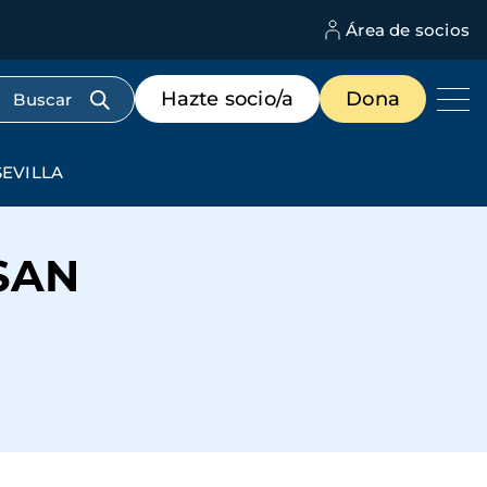
Área de socios
M
d
c
Menú
Hazte socio/a
Dona
d
de
us
destacados
cabecera
SEVILLA
SAN