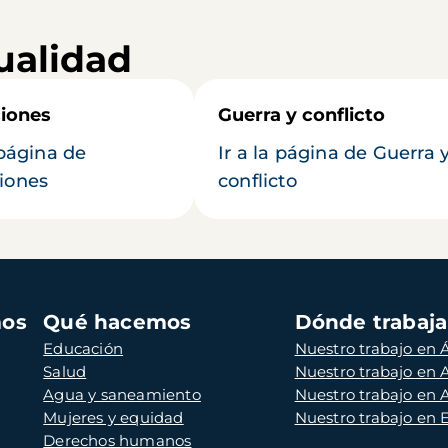
ualidad
iones
Guerra y conflicto
 página de
Ir a la página de Guerra 
iones
conflicto
mos
Qué hacemos
Dónde trabaj
Educación
Nuestro trabajo en Á
Salud
Nuestro trabajo en
Agua y saneamiento
Nuestro trabajo en 
Mujeres y equidad
Nuestro trabajo en
Derechos humanos