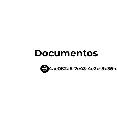
Documentos
4ae082a5-7e43-4e2e-8e35-