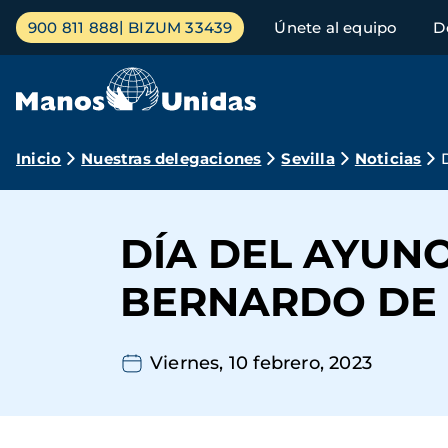
Pasar
Menú
900 811 888
BIZUM 33439
Únete al equipo
D
al
principal
contenido
principal
Ruta
Inicio
Nuestras delegaciones
Sevilla
Noticias
de
navegación
DÍA DEL AYUNO
BERNARDO DE 
Viernes, 10 febrero, 2023