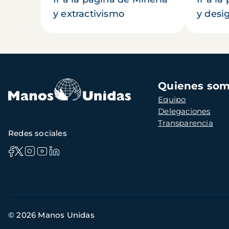
y extractivismo
y desi
Navegación
Quienes so
principal
Equipo
Delegaciones
Transparencia
Redes sociales
Información
© 2026 Manos Unidas
de
contacto