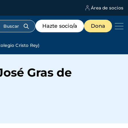
Área de socios
M
d
c
Menú
Hazte socio/a
Dona
d
de
us
destacados
cabecera
olegio Cristo Rey)
José Gras de