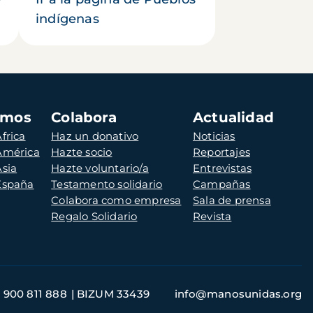
indígenas
amos
Colabora
Actualidad
frica
Haz un donativo
Noticias
 América
Hazte socio
Reportajes
Asia
Hazte voluntario/a
Entrevistas
 España
Testamento solidario
Campañas
Colabora como empresa
Sala de prensa
Regalo Solidario
Revista
900 811 888
BIZUM 33439
info@manosunidas.org