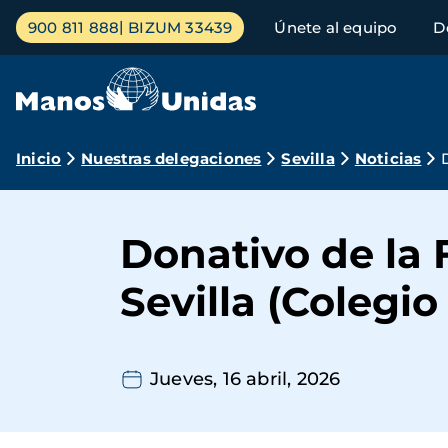
Pasar
Menú
900 811 888
BIZUM 33439
Únete al equipo
D
al
principal
contenido
principal
Ruta
Inicio
Nuestras delegaciones
Sevilla
Noticias
de
navegación
Donativo de la 
Sevilla (Colegio
Jueves, 16 abril, 2026