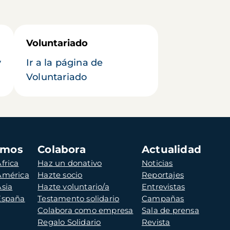
Voluntariado
y
Ir a la página de
Voluntariado
amos
Colabora
Actualidad
frica
Haz un donativo
Noticias
 América
Hazte socio
Reportajes
Asia
Hazte voluntario/a
Entrevistas
 España
Testamento solidario
Campañas
Colabora como empresa
Sala de prensa
Regalo Solidario
Revista