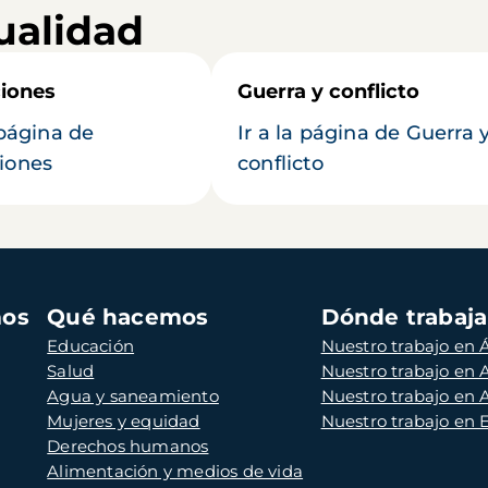
ualidad
iones
Guerra y conflicto
 página de
Ir a la página de Guerra 
iones
conflicto
mos
Qué hacemos
Dónde trabaj
Educación
Nuestro trabajo en Á
Salud
Nuestro trabajo en
Agua y saneamiento
Nuestro trabajo en 
Mujeres y equidad
Nuestro trabajo en
Derechos humanos
Alimentación y medios de vida