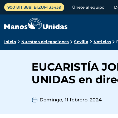
Pasar
Menú
900 811 888
BIZUM 33439
Únete al equipo
D
al
principal
contenido
principal
Ruta
Inicio
Nuestras delegaciones
Sevilla
Noticias
de
navegación
EUCARISTÍA J
UNIDAS en dire
Domingo, 11 febrero, 2024