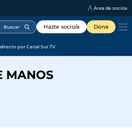
Área de socios
M
d
c
Menú
Hazte socio/a
Dona
d
de
us
destacados
cabecera
ecto por Canal Sur TV
E MANOS