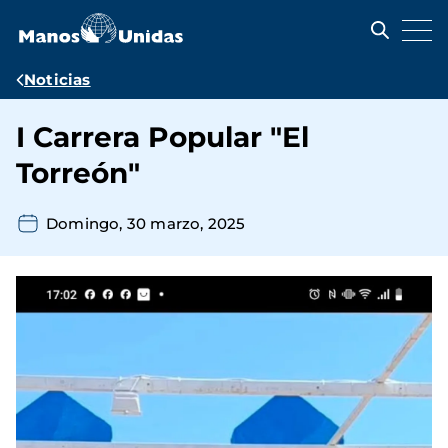
Pasar
al
contenido
principal
Ruta
Noticias
de
I Carrera Popular "El
navegación
Torreón"
Domingo, 30 marzo, 2025