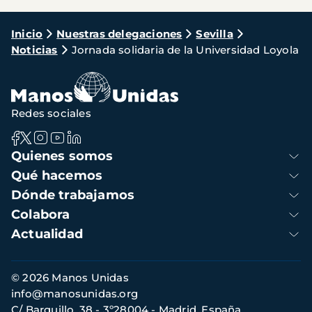
Ruta
Inicio
Nuestras delegaciones
Sevilla
Noticias
Jornada solidaria de la Universidad Loyola
de
navegación
Redes sociales
Navegación
Quienes somos
principal
Qué hacemos
Dónde trabajamos
Colabora
Actualidad
Información
© 2026 Manos Unidas
de
info@manosunidas.org
contacto
C/ Barquillo, 38 - 3º28004 - Madrid, España