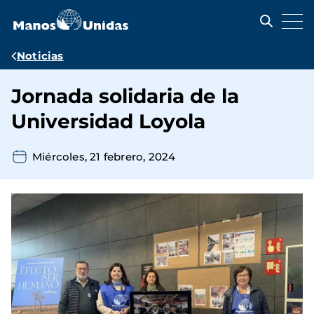
Pasar
al
contenido
principal
Ruta
Noticias
de
Jornada solidaria de la
navegación
Universidad Loyola
Miércoles, 21 febrero, 2024