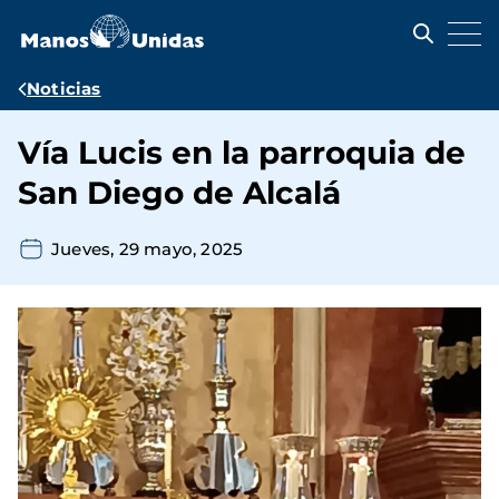
Pasar
al
contenido
principal
Ruta
Noticias
de
Vía Lucis en la parroquia de
navegación
San Diego de Alcalá
Jueves, 29 mayo, 2025