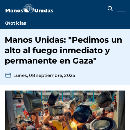
Pasar
al
contenido
principal
Ruta
Noticias
de
Manos Unidas: "Pedimos un
navegación
alto al fuego inmediato y
permanente en Gaza"
Lunes, 08 septiembre, 2025