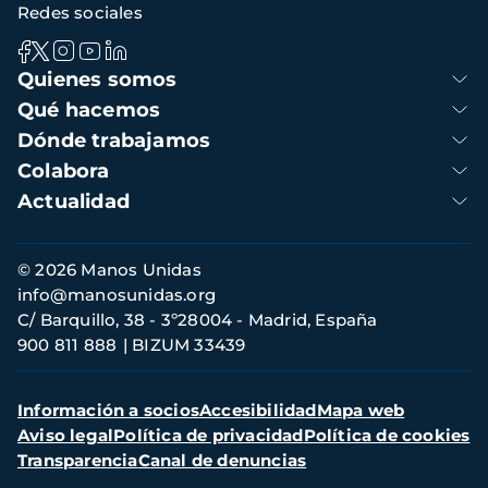
Redes sociales
Navegación
Quienes somos
principal
Qué hacemos
Dónde trabajamos
Colabora
Actualidad
Información
© 2026 Manos Unidas
de
info@manosunidas.org
contacto
C/ Barquillo, 38 - 3º28004 - Madrid, España
900 811 888
BIZUM 33439
Menú
Información a socios
Accesibilidad
Mapa web
secundario
Aviso legal
Política de privacidad
Política de cookies
Transparencia
Canal de denuncias