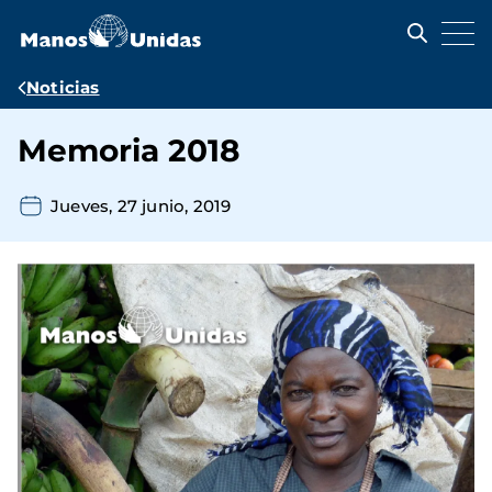
Pasar
al
contenido
principal
Ruta
Noticias
de
Memoria 2018
navegación
Jueves, 27 junio, 2019