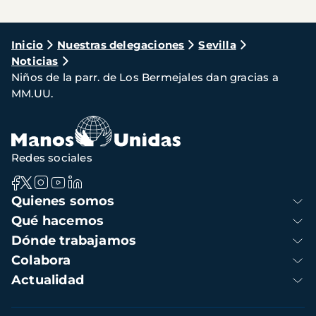
Ruta
Inicio
Nuestras delegaciones
Sevilla
Noticias
de
Niños de la parr. de Los Bermejales dan gracias a
navegación
MM.UU.
Redes sociales
Navegación
Quienes somos
principal
Qué hacemos
Dónde trabajamos
Colabora
Actualidad