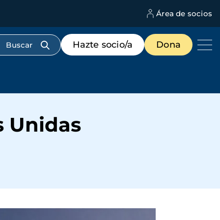
Área de socios
M
d
c
Menú
Hazte socio/a
Dona
d
de
us
destacados
cabecera
s Unidas