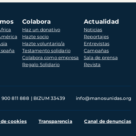
amos
Colabora
Actualidad
frica
Haz un donativo
Noticias
 América
Hazte socio
Reportajes
Asia
Hazte voluntario/a
Entrevistas
 España
Testamento solidario
Campañas
Colabora como empresa
Sala de prensa
Regalo Solidario
Revista
900 811 888
BIZUM 33439
info@manosunidas.org
 de cookies
Transparencia
Canal de denuncias