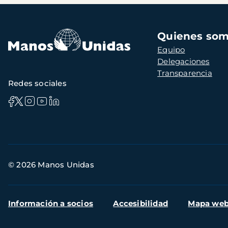
Navegación
Quienes so
principal
Equipo
Delegaciones
Transparencia
Redes sociales
Información
© 2026 Manos Unidas
de
contacto
Menú
Información a socios
Accesibilidad
Mapa we
secundario