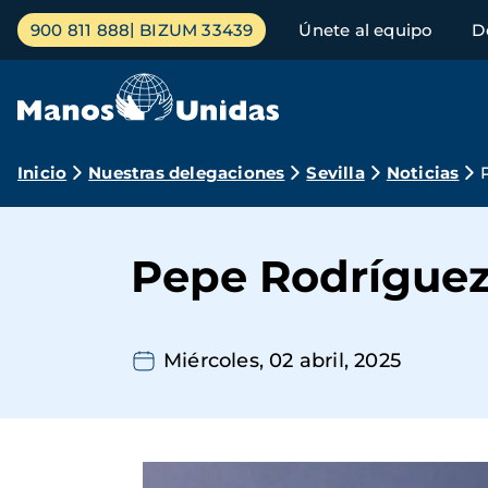
Pasar
Menú
900 811 888
BIZUM 33439
Únete al equipo
D
al
principal
contenido
principal
Ruta
Inicio
Nuestras delegaciones
Sevilla
Noticias
de
navegación
Pepe Rodrígue
Miércoles, 02 abril, 2025