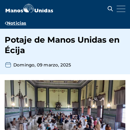
Pasar
al
contenido
principal
Ruta
Noticias
de
Potaje de Manos Unidas en
navegación
Écija
Domingo, 09 marzo, 2025