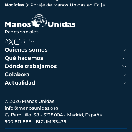
Noticias
Potaje de Manos Unidas en Écija
de
navegación
Redes sociales
Navegación
Quienes somos
principal
Qué hacemos
Dónde trabajamos
Colabora
Actualidad
Información
© 2026 Manos Unidas
de
info@manosunidas.org
contacto
C/ Barquillo, 38 - 3º28004 - Madrid, España
900 811 888
BIZUM 33439