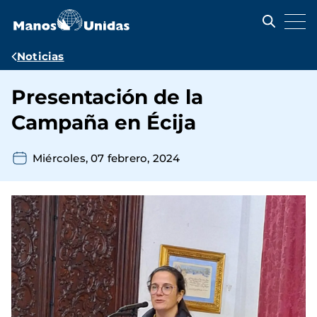
Pasar
al
contenido
principal
Ruta
Noticias
de
Presentación de la
navegación
Campaña en Écija
Miércoles, 07 febrero, 2024