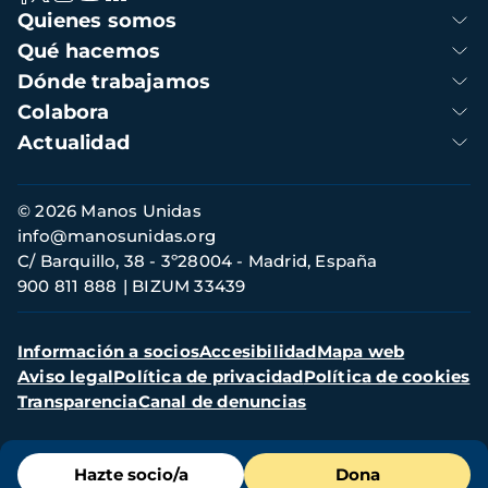
Navegación
Quienes somos
principal
Qué hacemos
Dónde trabajamos
Colabora
Actualidad
Información
© 2026 Manos Unidas
de
info@manosunidas.org
contacto
C/ Barquillo, 38 - 3º28004 - Madrid, España
900 811 888
BIZUM 33439
Menú
Información a socios
Accesibilidad
Mapa web
secundario
Aviso legal
Política de privacidad
Política de cookies
Transparencia
Canal de denuncias
Menú
Hazte socio/a
Dona
de