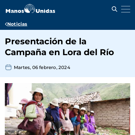
Pasar
al
contenido
principal
Ruta
Noticias
de
Presentación de la
navegación
Campaña en Lora del Río
Martes, 06 febrero, 2024