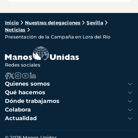
Ruta
Inicio
Nuestras delegaciones
Sevilla
Noticias
de
Presentación de la Campaña en Lora del Río
navegación
Redes sociales
Navegación
Quienes somos
principal
Qué hacemos
Dónde trabajamos
Colabora
Actualidad
Información
© 2026 Manos Unidas