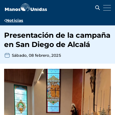
Pasar
al
contenido
principal
Ruta
Noticias
de
Presentación de la campaña
navegación
en San Diego de Alcalá
Sábado, 08 febrero, 2025