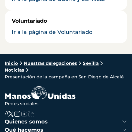
Voluntariado
Ir a la página de Voluntariado
Ruta
Inicio
Nuestras delegaciones
Sevilla
Noticias
de
Presentación de la campaña en San Diego de Alcalá
navegación
Redes sociales
Navegación
Quienes somos
principal
Qué hacemos