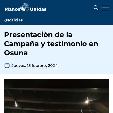
Pasar
al
contenido
principal
Ruta
Noticias
de
Presentación de la
navegación
Campaña y testimonio en
Osuna
Jueves, 15 febrero, 2024