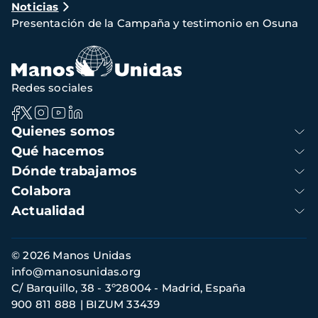
Noticias
de
Presentación de la Campaña y testimonio en Osuna
navegación
Redes sociales
Navegación
Quienes somos
principal
Qué hacemos
Dónde trabajamos
Colabora
Actualidad
Información
© 2026 Manos Unidas
de
info@manosunidas.org
contacto
C/ Barquillo, 38 - 3º28004 - Madrid, España
900 811 888
BIZUM 33439