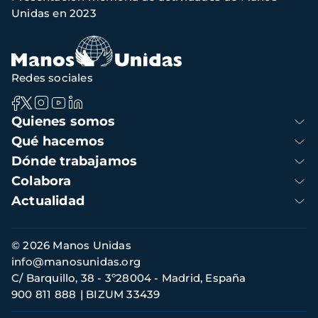
navegación
Unidas en 2023
Redes sociales
Navegación
Quienes somos
principal
Qué hacemos
Dónde trabajamos
Colabora
Actualidad
Información
© 2026 Manos Unidas
de
info@manosunidas.org
contacto
C/ Barquillo, 38 - 3º28004 - Madrid, España
900 811 888
BIZUM 33439