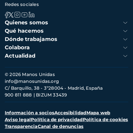
Redes sociales
Navegación
Quienes somos
principal
Qué hacemos
Dónde trabajamos
Colabora
Actualidad
Información
© 2026 Manos Unidas
de
info@manosunidas.org
contacto
C/ Barquillo, 38 - 3º28004 - Madrid, España
900 811 888
BIZUM 33439
Menú
Información a socios
Accesibilidad
Mapa web
secundario
Aviso legal
Política de privacidad
Política de cookies
Transparencia
Canal de denuncias