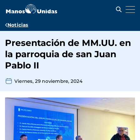
Pasar
al
contenido
principal
Ruta
Noticias
de
Presentación de MM.UU. en
navegación
la parroquia de san Juan
Pablo II
Viernes, 29 noviembre, 2024