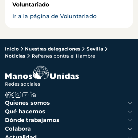
Voluntariado
Ir a la página de Voluntariado
Ruta
Inicio
Nuestras delegaciones
Sevilla
Noticias
Refranes contra el Hambre
de
navegación
Redes sociales
Navegación
Quienes somos
principal
Qué hacemos
Dónde trabajamos
Colabora
Actualidad