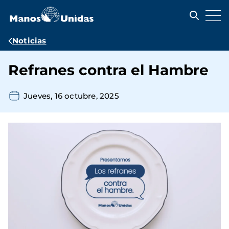
Pasar
al
contenido
principal
Ruta
Noticias
de
Refranes contra el Hambre
navegación
Jueves, 16 octubre, 2025