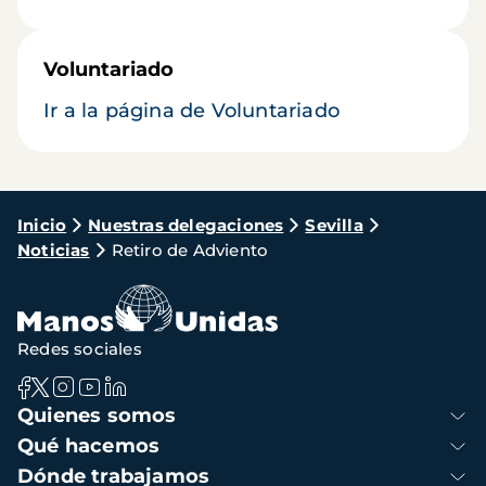
Voluntariado
Ir a la página de Voluntariado
Ruta
Inicio
Nuestras delegaciones
Sevilla
Noticias
Retiro de Adviento
de
navegación
Redes sociales
Navegación
Quienes somos
principal
Qué hacemos
Dónde trabajamos