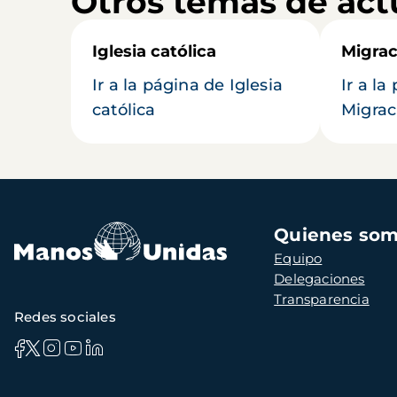
Otros temas de act
Iglesia católica
Migrac
Ir a la página de Iglesia
Ir a la
católica
Migrac
Navegación
Quienes so
principal
Equipo
Delegaciones
Transparencia
Redes sociales