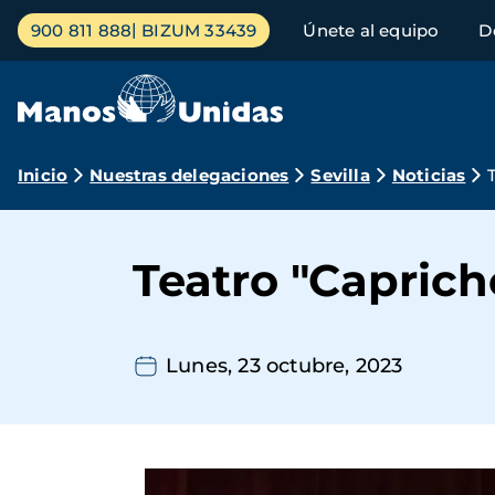
Pasar
Menú
900 811 888
BIZUM 33439
Únete al equipo
D
al
principal
contenido
principal
Ruta
Inicio
Nuestras delegaciones
Sevilla
Noticias
de
navegación
Teatro "Caprich
Lunes, 23 octubre, 2023