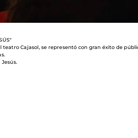
SÚS"
n el teatro Cajasol, se representó con gran éxito de públ
as.
 Jesús.