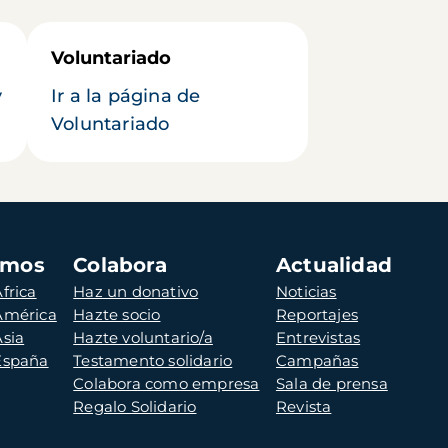
Voluntariado
y
Ir a la página de
Voluntariado
amos
Colabora
Actualidad
frica
Haz un donativo
Noticias
 América
Hazte socio
Reportajes
Asia
Hazte voluntario/a
Entrevistas
 España
Testamento solidario
Campañas
Colabora como empresa
Sala de prensa
Regalo Solidario
Revista