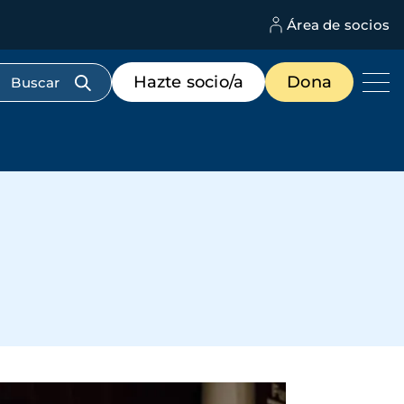
Área de socios
M
d
c
Menú
Hazte socio/a
Dona
d
de
us
destacados
cabecera