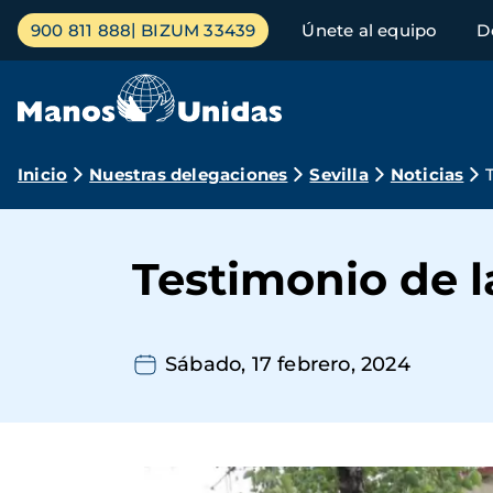
Pasar
Menú
900 811 888
BIZUM 33439
Únete al equipo
D
al
principal
contenido
principal
Ruta
Inicio
Nuestras delegaciones
Sevilla
Noticias
de
navegación
Testimonio de l
Sábado, 17 febrero, 2024