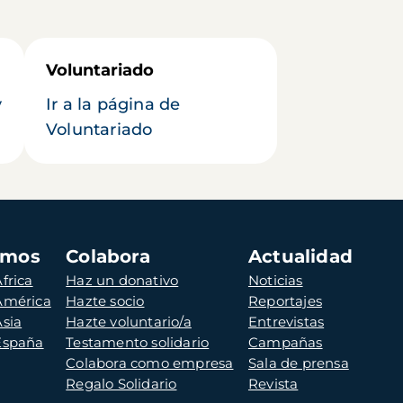
Voluntariado
y
Ir a la página de
Voluntariado
amos
Colabora
Actualidad
frica
Haz un donativo
Noticias
 América
Hazte socio
Reportajes
Asia
Hazte voluntario/a
Entrevistas
 España
Testamento solidario
Campañas
Colabora como empresa
Sala de prensa
Regalo Solidario
Revista