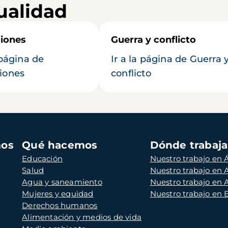
ualidad
iones
Guerra y conflicto
 página de
Ir a la página de Guerra 
iones
conflicto
mos
Qué hacemos
Dónde trabaj
Educación
Nuestro trabajo en Á
Salud
Nuestro trabajo en
Agua y saneamiento
Nuestro trabajo en 
Mujeres y equidad
Nuestro trabajo en
Derechos humanos
Alimentación y medios de vida