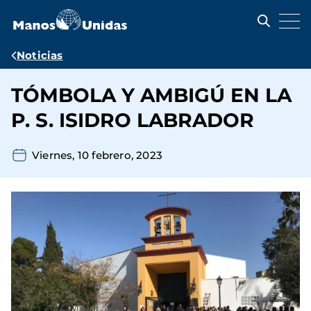
Pasar
al
contenido
principal
Ruta
Noticias
de
TÓMBOLA Y AMBIGÚ EN LA
navegación
P. S. ISIDRO LABRADOR
Viernes, 10 febrero, 2023