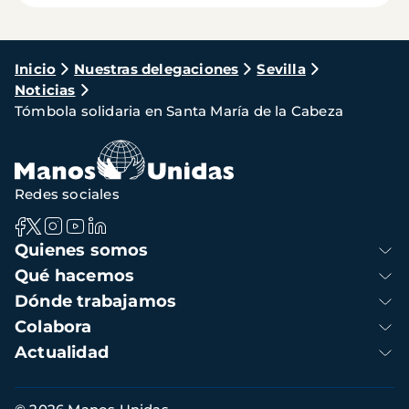
Ruta
Inicio
Nuestras delegaciones
Sevilla
Noticias
de
Tómbola solidaria en Santa María de la Cabeza
navegación
Redes sociales
Navegación
Quienes somos
principal
Qué hacemos
Dónde trabajamos
Colabora
Actualidad
Información