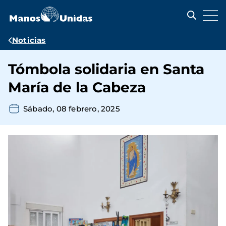
Pasar
al
contenido
principal
Ruta
Noticias
de
Tómbola solidaria en Santa
navegación
María de la Cabeza
Sábado, 08 febrero, 2025