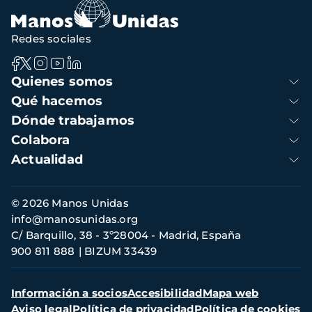
Redes sociales
Navegación
Quienes somos
principal
Qué hacemos
Dónde trabajamos
Colabora
Actualidad
Información
© 2026 Manos Unidas
de
info@manosunidas.org
contacto
C/ Barquillo, 38 - 3º28004 - Madrid, España
900 811 888
BIZUM 33439
Menú
Información a socios
Accesibilidad
Mapa web
secundario
Aviso legal
Política de privacidad
Política de cookies