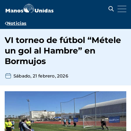
Pasar
al
contenido
principal
Ruta
Noticias
de
VI torneo de fútbol “Métele
navegación
un gol al Hambre” en
Bormujos
Sábado, 21 febrero, 2026