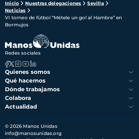
Ruta
Inicio
Nuestras delegaciones
Sevilla
Noticias
de
VI torneo de fútbol “Métele un gol al Hambre” en
navegación
Bormujos
Redes sociales
Navegación
Quienes somos
principal
Qué hacemos
Dónde trabajamos
Colabora
Actualidad
Información
© 2026 Manos Unidas
de
info@manosunidas.org
contacto