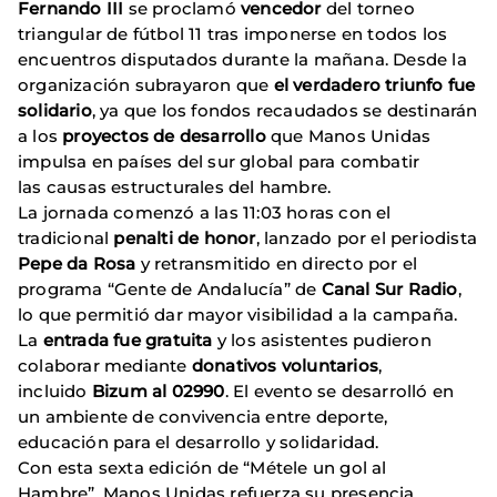
Fernando III
se proclamó
vencedor
del torneo
triangular de fútbol 11 tras imponerse en todos los
encuentros disputados durante la mañana. Desde la
organización subrayaron que
el verdadero triunfo fue
solidario
, ya que los fondos recaudados se destinarán
a los
proyectos de desarrollo
que Manos Unidas
impulsa en países del sur global para combatir
las causas estructurales del hambre.
La jornada comenzó a las 11:03 horas con el
tradicional
penalti de honor
, lanzado por el periodista
Pepe da Rosa
y retransmitido en directo por el
programa “Gente de Andalucía” de
Canal Sur Radio
,
lo que permitió dar mayor visibilidad a la campaña.
La
entrada fue gratuita
y los asistentes pudieron
colaborar mediante
donativos voluntarios
,
incluido
Bizum al 02990
. El evento se desarrolló en
un ambiente de convivencia entre deporte,
educación para el desarrollo y solidaridad.
Con esta sexta edición de “Métele un gol al
Hambre”, Manos Unidas refuerza su presencia