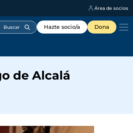
Área de socios
M
d
c
Menú
Hazte socio/a
Dona
d
de
us
destacados
cabecera
go de Alcalá