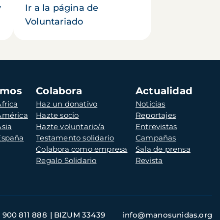
y
Ir a la página de
Voluntariado
amos
Colabora
Actualidad
frica
Haz un donativo
Noticias
 América
Hazte socio
Reportajes
Asia
Hazte voluntario/a
Entrevistas
 España
Testamento solidario
Campañas
Colabora como empresa
Sala de prensa
Regalo Solidario
Revista
900 811 888
BIZUM 33439
info@manosunidas.org