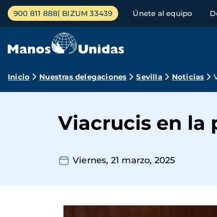
Pasar
Menú
900 811 888
BIZUM 33439
Únete al equipo
D
al
principal
contenido
principal
Ruta
Inicio
Nuestras delegaciones
Sevilla
Noticias
de
navegación
Viacrucis en la
Viernes, 21 marzo, 2025