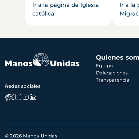
Ir a la página de Iglesia
Ir a la
católica
Migrac
Navegación
Quienes so
principal
Equipo
Delegaciones
Transparencia
Redes sociales
Información
© 2026 Manos Unidas
de