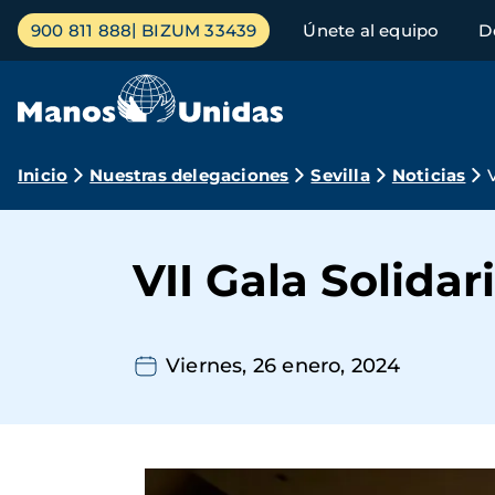
Pasar
Menú
900 811 888
BIZUM 33439
Únete al equipo
D
al
principal
contenido
principal
Ruta
Inicio
Nuestras delegaciones
Sevilla
Noticias
de
navegación
VII Gala Solida
Viernes, 26 enero, 2024