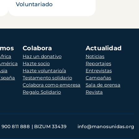
Voluntariado
amos
Colabora
Actualidad
frica
Haz un donativo
Noticias
 América
Hazte socio
Reportajes
Asia
Hazte voluntario/a
Entrevistas
 España
Testamento solidario
Campañas
Colabora como empresa
Sala de prensa
Regalo Solidario
Revista
900 811 888
BIZUM 33439
info@manosunidas.org