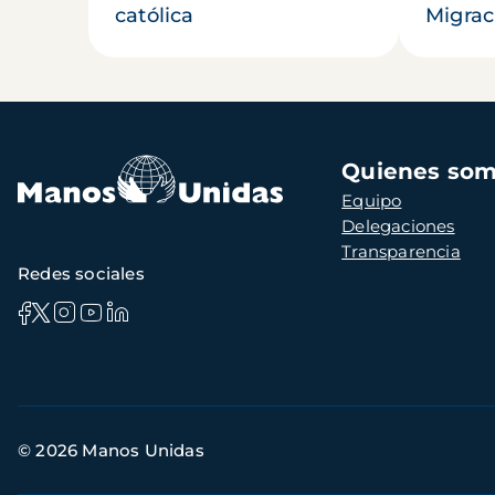
católica
Migrac
Navegación
Quienes so
principal
Equipo
Delegaciones
Transparencia
Redes sociales
Información
© 2026 Manos Unidas
de
contacto