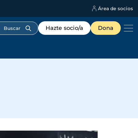
Área de socios
M
d
c
Menú
Hazte socio/a
Dona
d
de
us
destacados
cabecera