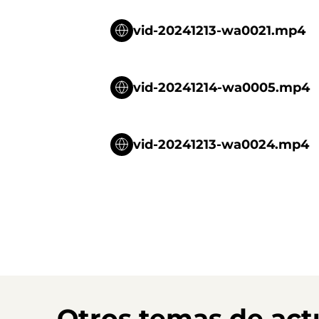
vid-20241213-wa0021.mp4
vid-20241214-wa0005.mp4
vid-20241213-wa0024.mp4
Otros temas de act