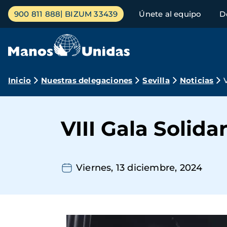
Pasar
Menú
900 811 888
BIZUM 33439
Únete al equipo
D
al
principal
contenido
principal
Ruta
Inicio
Nuestras delegaciones
Sevilla
Noticias
de
navegación
VIII Gala Solidar
Viernes, 13 diciembre, 2024