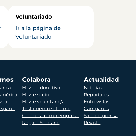
Voluntariado
y
Ir a la página de
Voluntariado
amos
Colabora
Actualidad
frica
Haz un donativo
Noticias
 América
Hazte socio
Reportajes
Asia
Hazte voluntario/a
Entrevistas
 España
Testamento solidario
Campañas
Colabora como empresa
Sala de prensa
Regalo Solidario
Revista