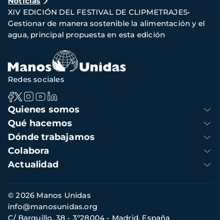
Noticias
de
XIV EDICIÓN DEL FESTIVAL DE CLIPMETRAJES•
navegación
Gestionar de manera sostenible la alimentación y el
agua, principal propuesta en esta edición
Redes sociales
Navegación
Quienes somos
principal
Qué hacemos
Dónde trabajamos
Colabora
Actualidad
Información
© 2026 Manos Unidas
de
info@manosunidas.org
contacto
C/ Barquillo, 38 - 3º28004 - Madrid, España