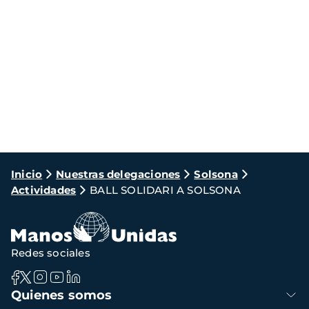
Ruta
Inicio
Nuestras delegaciones
Solsona
Actividades
BALL SOLIDARI A SOLSONA
de
navegación
Redes sociales
Navegación
Quienes somos
principal