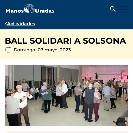
Pasar
al
contenido
principal
Ruta
Actividades
de
BALL SOLIDARI A SOLSONA
navegación
Domingo, 07 mayo, 2023