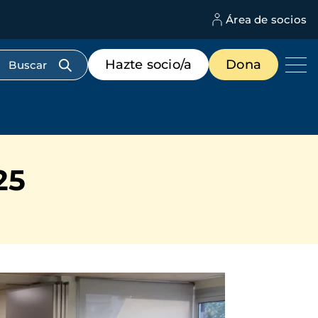
Área de socios
M
d
c
Menú
Hazte socio/a
Dona
d
de
us
destacados
cabecera
25