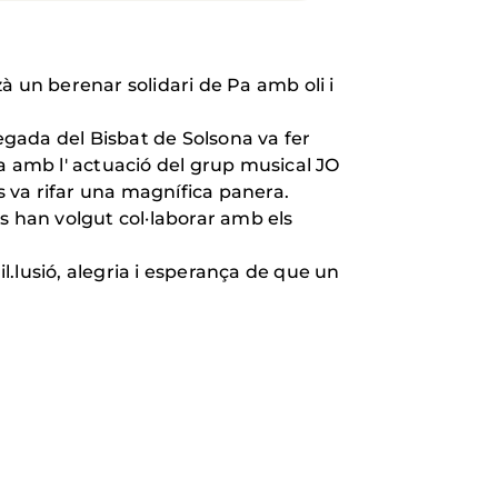
zà un berenar solidari de Pa amb oli i
gada del Bisbat de Solsona va fer
a amb l' actuació del grup musical JO
s va rifar una magnífica panera.
s han volgut col·laborar amb els
l.lusió, alegria i esperança de que un