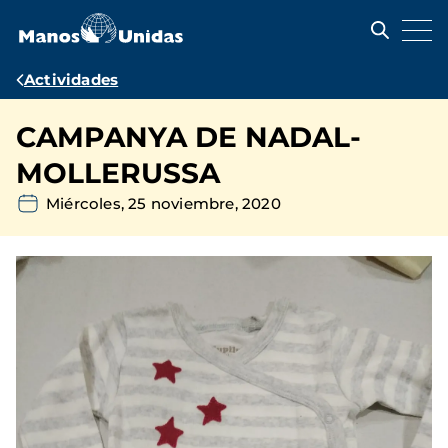
Pasar
al
contenido
principal
Ruta
Actividades
de
CAMPANYA DE NADAL-
navegación
MOLLERUSSA
Miércoles, 25 noviembre, 2020