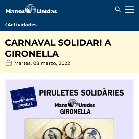
Pasar
al
contenido
principal
Ruta
Actividades
de
CARNAVAL SOLIDARI A
navegación
GIRONELLA
Martes, 08 marzo, 2022