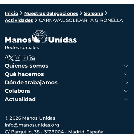
Ruta
Inicio
Nuestras delegaciones
Solsona
Actividades
CARNAVAL SOLIDARI A GIRONELLA
de
navegación
Redes sociales
Navegación
Quienes somos
principal
Qué hacemos
Dónde trabajamos
Colabora
Actualidad
Información
© 2026 Manos Unidas
de
info@manosunidas.org
contacto
C/ Barquillo, 38 - 3º28004 - Madrid, España