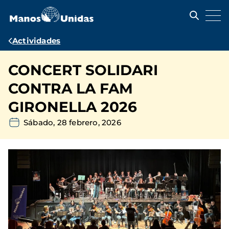
Pasar
al
contenido
principal
Ruta
Actividades
de
CONCERT SOLIDARI
navegación
CONTRA LA FAM
GIRONELLA 2026
Sábado, 28 febrero, 2026