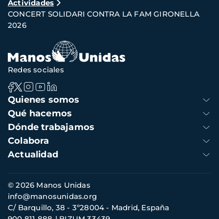
Actividades
de
CONCERT SOLIDARI CONTRA LA FAM GIRONELLA
navegación
2026
Redes sociales
Navegación
Quienes somos
principal
Qué hacemos
Dónde trabajamos
Colabora
Actualidad
Información
© 2026 Manos Unidas
de
info@manosunidas.org
contacto
C/ Barquillo, 38 - 3º28004 - Madrid, España
900 811 888
BIZUM 33439