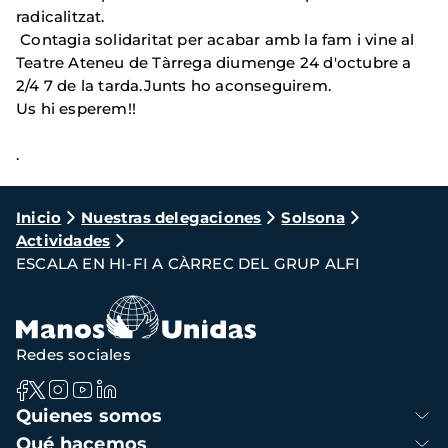
radicalitzat.
Contagia solidaritat per acabar amb la fam i vine al
Teatre Ateneu de Tàrrega diumenge 24 d'octubre a
2/4 7 de la tarda.Junts ho aconseguirem.
Us hi esperem!!
.
Ruta
Inicio
Nuestras delegaciones
Solsona
Actividades
de
ESCALA EN HI-FI A CÀRREC DEL GRUP ALFI
navegación
Redes sociales
Navegación
Quienes somos
principal
Qué hacemos