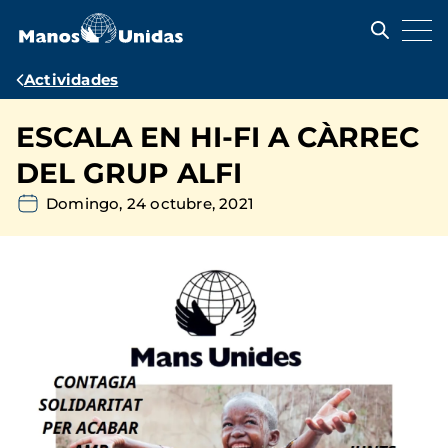
Pasar
al
contenido
principal
Ruta
Actividades
de
ESCALA EN HI-FI A CÀRREC
navegación
DEL GRUP ALFI
Domingo, 24 octubre, 2021