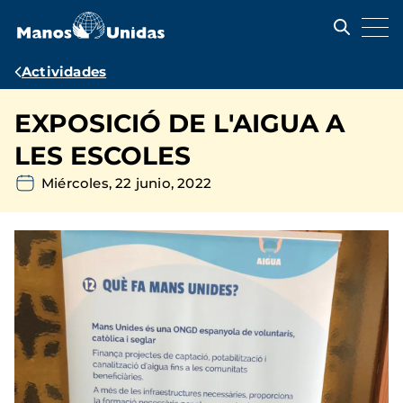
Pasar
al
contenido
principal
Ruta
Actividades
de
EXPOSICIÓ DE L'AIGUA A
navegación
LES ESCOLES
Miércoles, 22 junio, 2022