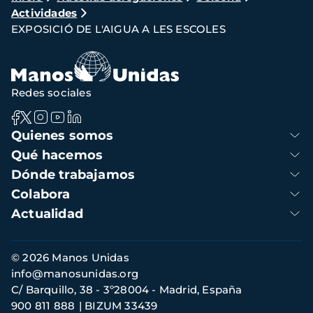
Actividades
de
EXPOSICIÓ DE L'AIGUA A LES ESCOLES
navegación
Redes sociales
Navegación
Quienes somos
principal
Qué hacemos
Dónde trabajamos
Colabora
Actualidad
Información
© 2026 Manos Unidas
de
info@manosunidas.org
contacto
C/ Barquillo, 38 - 3º28004 - Madrid, España
900 811 888
BIZUM 33439