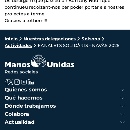
Us desitgem que passeu un Bon Any Nou i que
continueu recolzant-nos per poder portar els nostres
projectes a terme.
Gràcies a tothom!!!
Ruta
Inicio
Nuestras delegaciones
Solsona
Actividades
FANALETS SOLIDÀRIS - NAVÀS 2025
de
navegación
Redes sociales
Navegación
Quienes somos
principal
Qué hacemos
Dónde trabajamos
Colabora
Actualidad