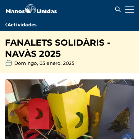
Pasar
al
contenido
principal
Ruta
Actividades
de
FANALETS SOLIDÀRIS -
navegación
NAVÀS 2025
Domingo, 05 enero, 2025