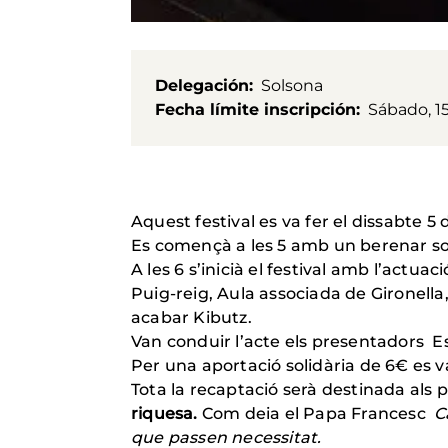
Delegación
Solsona
Fecha límite inscripción
Sábado, 1
Aquest festival es va fer el dissabte 5 d
Es començà a les 5 amb un berenar sol
A les 6 s’inicià el festival amb l’actu
Puig-reig, Aula associada de Gironella
acabar Kibutz.
Van conduir l’acte els presentadors Est
Per una aportació solidària de 6€ es v
Tota la recaptació serà destinada als
riquesa.
Com deia el Papa Francesc
C
que passen necessitat.