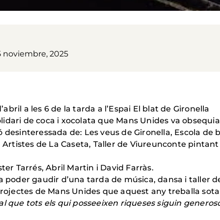
5 noviembre, 2025
’abril a les 6 de la tarda a l’Espai El blat de Gironella
idari de coca i xocolata que Mans Unides va obsequiar
ació desinteressada de: Les veus de Gironella, Escola de
, Artistes de La Caseta, Taller de Viureunconte pintan
er Tarrés, Abril Martin i David Farràs.
a poder gaudir d’una tarda de música, dansa i taller d
 projectes de Mans Unides que aquest any treballa sot
al que tots els qui posseeixen riqueses siguin generos