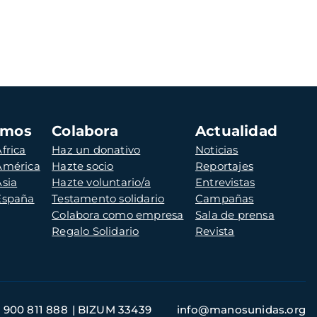
amos
Colabora
Actualidad
frica
Haz un donativo
Noticias
 América
Hazte socio
Reportajes
Asia
Hazte voluntario/a
Entrevistas
 España
Testamento solidario
Campañas
Colabora como empresa
Sala de prensa
Regalo Solidario
Revista
900 811 888
BIZUM 33439
info@manosunidas.org