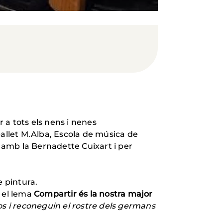
 a tots els nens i nenes
 ballet M.Alba, Escola de música de
t amb la Bernadette Cuixart i per
e pintura.
a el lema
Compartir és la nostra major
os i reconeguin el rostre dels germans