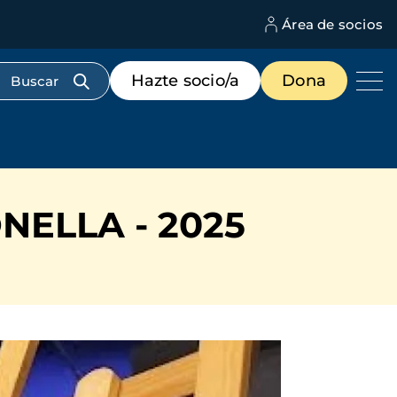
Área de socios
M
d
c
Menú
Hazte socio/a
Dona
d
de
us
destacados
cabecera
NELLA - 2025