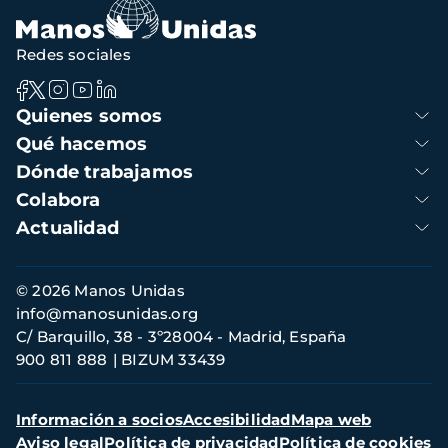
Redes sociales
Navegación
Quienes somos
principal
Qué hacemos
Dónde trabajamos
Colabora
Actualidad
Información
© 2026 Manos Unidas
de
info@manosunidas.org
contacto
C/ Barquillo, 38 - 3º28004 - Madrid, España
900 811 888
BIZUM 33439
Menú
Información a socios
Accesibilidad
Mapa web
secundario
Aviso legal
Política de privacidad
Política de cookies