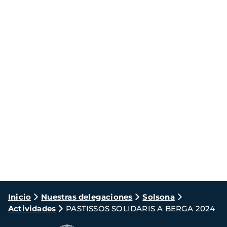
Ruta
Inicio
Nuestras delegaciones
Solsona
Actividades
PASTISSOS SOLIDARIS A BERGA 2024
de
navegación