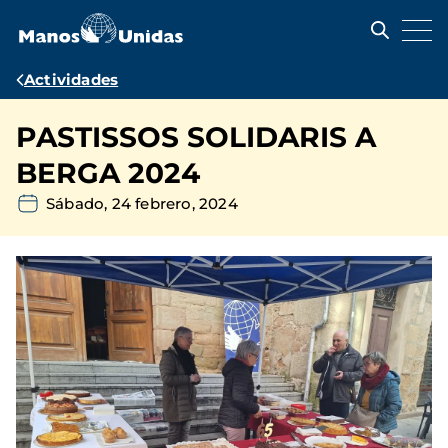
Pasar
al
contenido
principal
Ruta
Actividades
de
PASTISSOS SOLIDARIS A
navegación
BERGA 2024
Sábado, 24 febrero, 2024