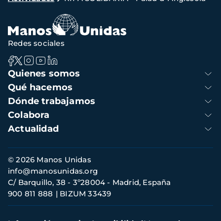
de
navegación
Redes sociales
Navegación
Quienes somos
principal
Qué hacemos
Dónde trabajamos
Colabora
Actualidad
Información
© 2026 Manos Unidas
de
info@manosunidas.org
contacto
C/ Barquillo, 38 - 3º28004 - Madrid, España
900 811 888
BIZUM 33439