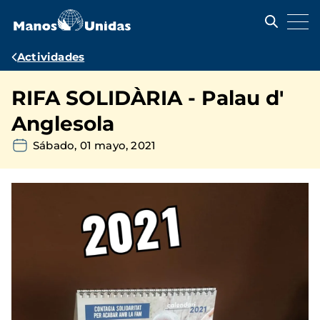
Pasar
al
contenido
principal
Ruta
Actividades
de
RIFA SOLIDÀRIA - Palau d'
navegación
Anglesola
Sábado, 01 mayo, 2021