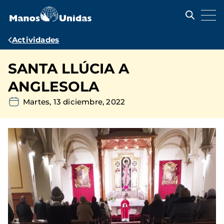
Pasar
al
contenido
principal
Ruta
Actividades
de
SANTA LLÚCIA A
navegación
ANGLESOLA
Martes, 13 diciembre, 2022