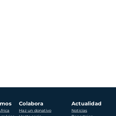
amos
Colabora
Actualidad
frica
Haz un donativo
Noticias