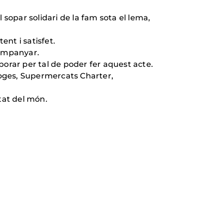
l sopar solidari de la fam sota el lema,
nt i satisfet.
companyar.
orar per tal de poder fer aquest acte.
 Roges, Supermercats Charter,
ltat del món.