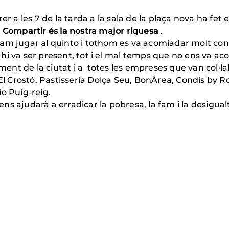
r a les 7 de la tarda a la sala de la plaça nova ha fet e
,
Compartir és la nostra major riquesa
.
am jugar al quinto i tothom es va acomiadar molt conte
hi va ser present, tot i el mal temps que no ens va a
nt de la ciutat i a totes les empreses que van col·lab
 El Crostó, Pastisseria Dolça Seu, BonÀrea, Condis by
o Puig-reig.
 ens ajudarà a erradicar la pobresa, la fam i la desigua