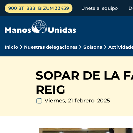
Pasar
Menú
900 811 888
BIZUM 33439
Únete al equipo
D
al
principal
contenido
principal
Ruta
Inicio
Nuestras delegaciones
Solsona
Actividad
de
navegación
SOPAR DE LA F
REIG
Viernes, 21 febrero, 2025