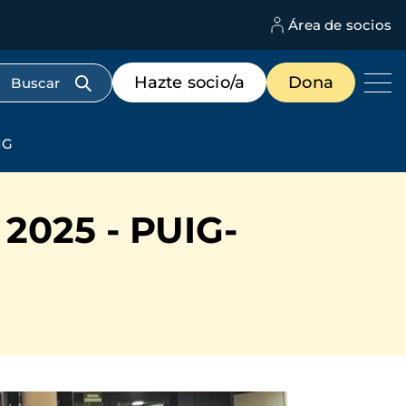
Área de socios
M
d
c
Menú
Hazte socio/a
Dona
d
de
us
destacados
cabecera
IG
025 - PUIG-