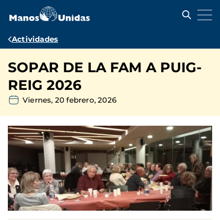
Pasar
al
contenido
principal
Ruta
Actividades
de
SOPAR DE LA FAM A PUIG-
navegación
REIG 2026
Viernes, 20 febrero, 2026