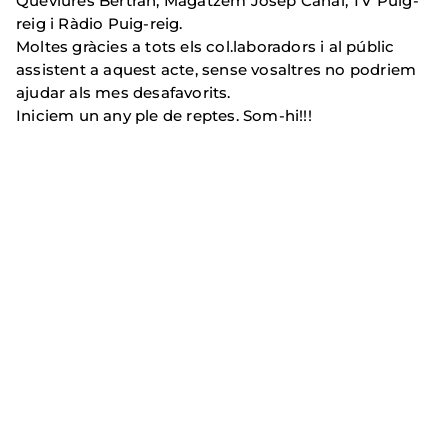
Queviures Bertran, Magatzem Josep Canal, TV Puig-
reig i Ràdio Puig-reig.
Moltes gràcies a tots els col.laboradors i al públic
assistent a aquest acte, sense vosaltres no podriem
ajudar als mes desafavorits.
Iniciem un any ple de reptes. Som-hi!!!