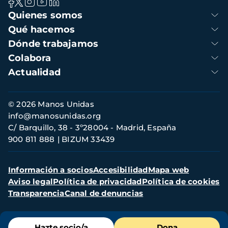
Navegación
Quienes somos
principal
Qué hacemos
Dónde trabajamos
Colabora
Actualidad
Información
© 2026 Manos Unidas
de
info@manosunidas.org
contacto
C/ Barquillo, 38 - 3º28004 - Madrid, España
900 811 888
BIZUM 33439
Menú
Información a socios
Accesibilidad
Mapa web
secundario
Aviso legal
Política de privacidad
Política de cookies
Transparencia
Canal de denuncias
Menú
Hazte socio/a
Dona