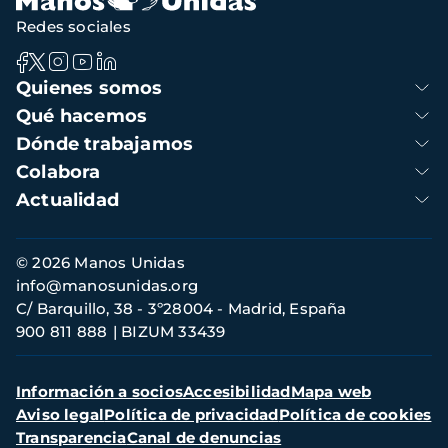
Redes sociales
Navegación
Quienes somos
principal
Qué hacemos
Dónde trabajamos
Colabora
Actualidad
Información
© 2026 Manos Unidas
de
info@manosunidas.org
contacto
C/ Barquillo, 38 - 3º28004 - Madrid, España
900 811 888
BIZUM 33439
Menú
Información a socios
Accesibilidad
Mapa web
secundario
Aviso legal
Política de privacidad
Política de cookies
Transparencia
Canal de denuncias