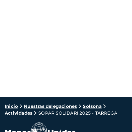
Ruta
Inicio
Nuestras delegaciones
Solsona
Actividades
SOPAR SOLIDARI 2025 - TÀRREGA
de
navegación