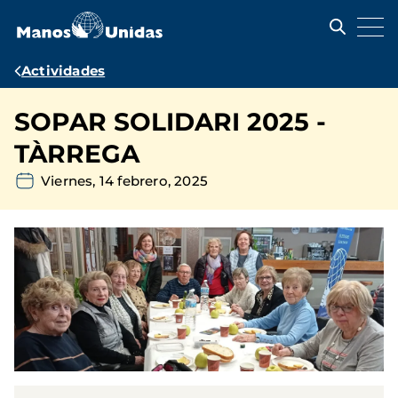
Pasar
al
contenido
principal
Ruta
Actividades
de
SOPAR SOLIDARI 2025 -
navegación
TÀRREGA
Viernes, 14 febrero, 2025