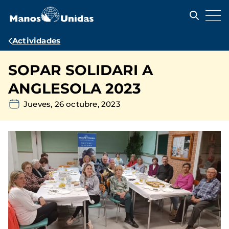
Pasar
al
contenido
principal
Ruta
Actividades
de
SOPAR SOLIDARI A
navegación
ANGLESOLA 2023
Jueves, 26 octubre, 2023