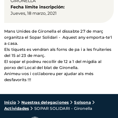
GIRONELLA
Fecha límite inscripción
Jueves, 18 marzo, 2021
Mans Unides de Gironella el dissabte 27 de març
organitza el Sopar Solidari - Aquest any emporta-te'l
a casa.
Els tiquets es vendran als forns de pa i a les fruiteries
del 15 al 23 de març.
El sopar el podreu recollir de 12 a 1 del migdia al
porxo del Local del blat de Gironella.
Animeu-vos i col.laboreu per ajudar als més
desfavorits !!!
Ruta
Inicio
Nuestras delegaciones
Solsona
Actividades
SOPAR SOLIDARI - Gironella
de
navegación