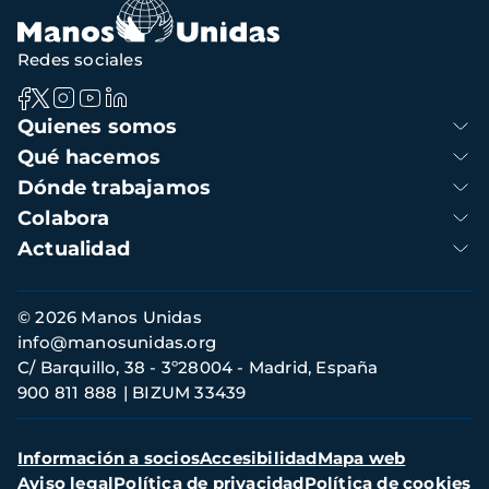
Redes sociales
Navegación
Quienes somos
principal
Qué hacemos
Dónde trabajamos
Colabora
Actualidad
Información
© 2026 Manos Unidas
de
info@manosunidas.org
contacto
C/ Barquillo, 38 - 3º28004 - Madrid, España
900 811 888
BIZUM 33439
Menú
Información a socios
Accesibilidad
Mapa web
secundario
Aviso legal
Política de privacidad
Política de cookies