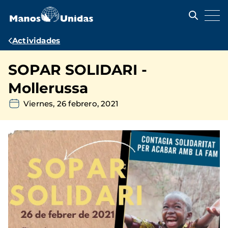
Pasar
al
contenido
principal
Ruta
Actividades
de
SOPAR SOLIDARI -
navegación
Mollerussa
Viernes, 26 febrero, 2021