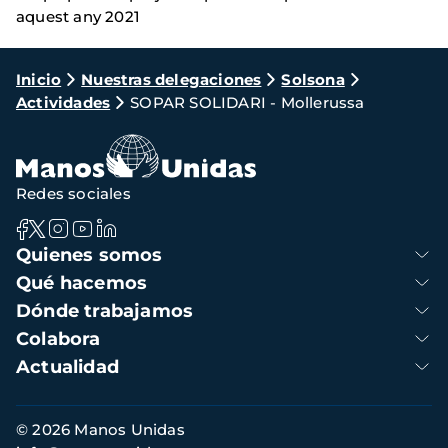
aquest any 2021
Ruta
Inicio
Nuestras delegaciones
Solsona
Actividades
SOPAR SOLIDARI - Mollerussa
de
navegación
Redes sociales
Navegación
Quienes somos
principal
Qué hacemos
Dónde trabajamos
Colabora
Actualidad
Información
© 2026 Manos Unidas
de