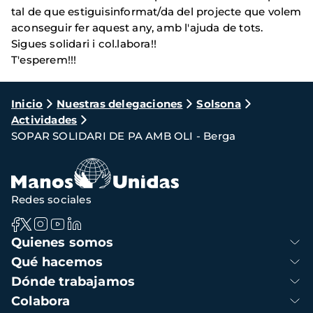
tal de que estiguisinformat/da del projecte que volem
aconseguir fer aquest any, amb l'ajuda de tots.
Sigues solidari i col.labora!!
T'esperem!!!
Ruta
Inicio
Nuestras delegaciones
Solsona
Actividades
de
SOPAR SOLIDARI DE PA AMB OLI - Berga
navegación
Redes sociales
Navegación
Quienes somos
principal
Qué hacemos
Dónde trabajamos
Colabora