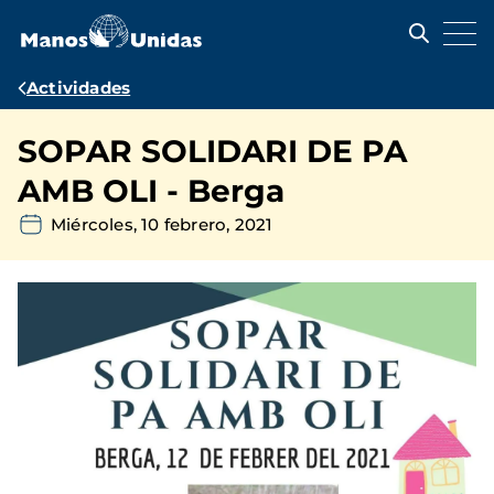
Pasar
al
contenido
principal
Ruta
Actividades
de
SOPAR SOLIDARI DE PA
navegación
AMB OLI - Berga
Miércoles, 10 febrero, 2021